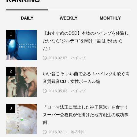
DAILY
WEEKLY
MONTHLY
【おすすめのDSD】本物のハイレゾを体験し
1
1
たいなら”ジルデコ”を聞け！話はそれから
だ！
ハイレゾ
2018.02.07
2
2
いい音こそ いい曲である！ハイレゾを凌ぐ高
音質録音CD：女性ボーカル編
ハイレゾ
2016.05.03
「ローマ法王に献上した神子原米」を食す！
3
3
スーパー公務員が仕掛けた地方創生の成功事
例
地方創生
2016.02.11