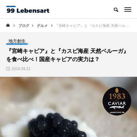
豊かな人生を送るための情報スパイス
ブログ
グルメ
『宮崎キャビア』と『カスピ海産 天然ベルーガ』を食べ比べ！国産キャビアの実力は？
WEBマーケティング
デジタル
生活
コスト削減
地方創生
地方創生
『宮崎キャビア』と『カスピ海産 天然ベルーガ』
を食べ比べ！国産キャビアの実力は？
NEW POST
2016.09.21
WEBマーケティング
生活