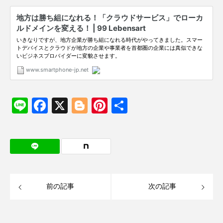
Li
F
X
Bl
Pi
共
n
a
o
nt
有
e
c
g
er
e
g
e
b
er
st
o
前の記事
次の記事
o
k