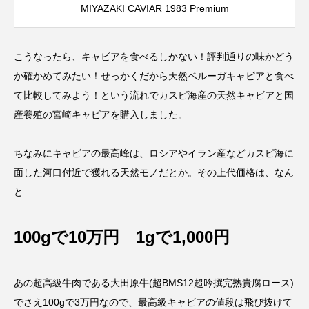
MIYAZAKI CAVIAR 1983 Premium
こうなったら、キャビアを食べるしかない！評判通りの味かどう
か確かめてみたい！せっかくだから天然ベルーガキャビアと食べ
て比較してみよう！という流れでカスピ海産の天然キャビアと国
産養殖の宮崎キャビアを購入しました。
ちなみにキャビアの最高峰は、ロシアやイラン産などカスピ海に
面した河口付近で獲れる天然モノだとか。その上代価格は、なん
と…
100gで10万円 1gで1,000円
あの超高級牛肉である大田原牛(超BMS12超吟撰完熟貴腐ロース)
でさえ100gで3万円なので、最高級キャビアの値段は飛び抜けて