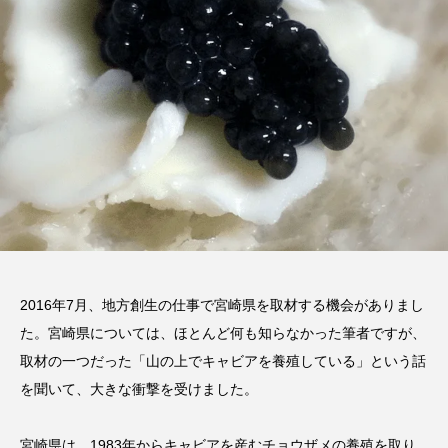
供
デジタル体質じゃない企業のオウ
さらばスタバ！さらばネスプレ
：
ンドメディアは成功しない
ソ！丸山珈琲で至高のカプチー
と出会う
2015.07.16
2018.02.04
2016年7月、地方創生の仕事で宮崎県を取材する機会がありまし
た。宮崎県については、ほとんど何も知らなかった筆者ですが、
取材の一つだった「山の上でキャビアを養殖している」という話
を聞いて、大きな衝撃を受けました。
宮崎県は、1983年からキャビアを産むチョウザメの養殖を取り