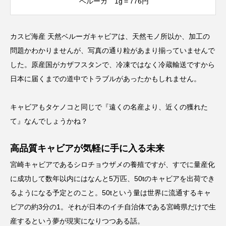
ベルーガ 1g＝776円
カスピ海産 天然ベルーガキャビアは、天然モノ所以か、加工の
問題かわかりませんが、写真の通り粒があまり揃っていませんで
した。原産国がカザフスタンで、冷凍ではなく冷蔵輸送ですから
日本に届くまでの道中でトラブルがあったかもしれません。
キャビアもタケノコと同じで『遠くの名産より、近くの獲れた
て』なんでしょうかね？
高品質キャビアが気軽に手に入る未来
宮崎キャビアであるシロチョウザメの養殖ですが、すでに量産化
に成功して数年以内にはなんと5万匹、50tのキャビアを出荷でき
るようになる予定とのこと。50tという量は世界に流通するキャ
ビアの約3分の1。それが日本のイチ自治体である宮崎県だけで生
産するという夢が現実になりつつある話。