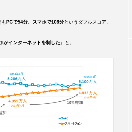
間も
PCで54分、スマホで108分
というダブルスコア。
ホがインターネットを制した
』と。