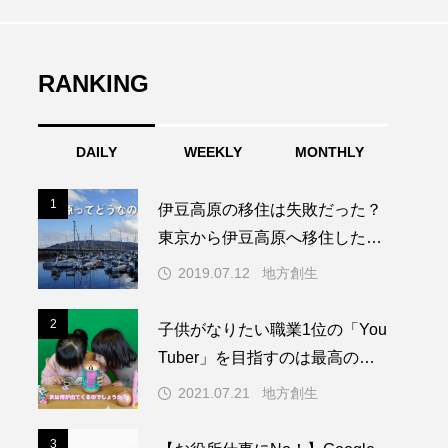
子供
デジタル体質じゃない企業のオウ
さらばス
事：
ンドメディアは成功しない
ソ！丸山
と出会う
2015.07.16
RANKING
2018.02
DAILY
WEEKLY
MONTHLY
1
1
伊豆高原の移住は失敗だった？
東京から伊豆高原へ移住した6
年間で経験したこと
2019.07.12
地方創生
2
2
子供がなりたい職業1位の「You
Tuber」を目指すのは最高の教
育になり得る
2021.07.21
地方創生
3
3