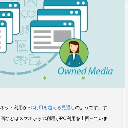
Cの台頭がQOLを下げ
【ITのプロが解説】スマホを
ついて
に与える前に知っておくべき
ハードウェア編
2016.02.08
ーネット利用が
PC利用を越える見通し
のようです。す
ニコ動画などはスマホからの利用がPC利用を上回っていま