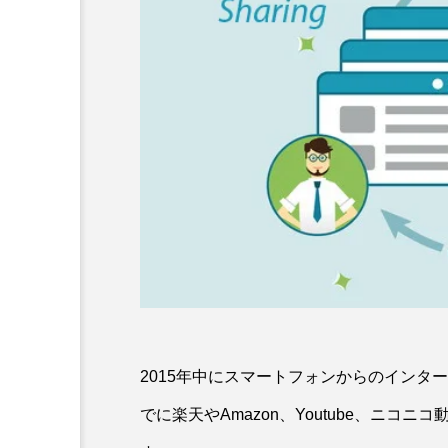
車載のAlexa「Echo Auto」レビ
SNSとCto
ュー！Echo Dotとの違いを比較
るリスクに
2020.10.08
2022.02.14
2015年中にスマートフォンからのインタ
でに楽天やAmazon、Youtube、ニコ